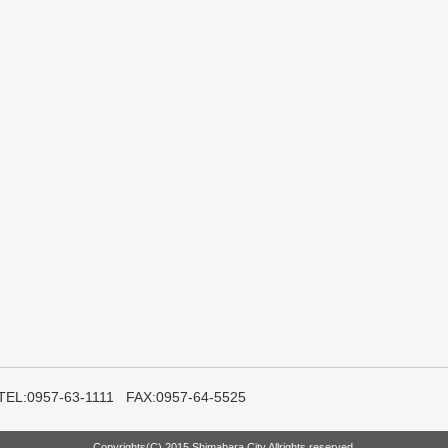
957-63-1111 FAX:0957-64-5525
Copyrights(C) 2015 Shimabara City Allrights reserved.