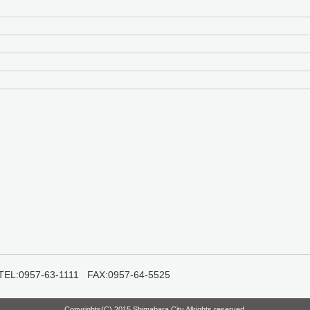
957-63-1111 FAX:0957-64-5525
Copyrights(C) 2015 Shimabara City Allrights reserved.