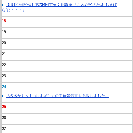
【8月29日開催】第234回市民文化講座 「これが私の故郷”しまば
ら”だ・・・」
18
19
20
21
22
23
24
『名水サミットinしまばら』の開催報告書を掲載しました。
25
26
27