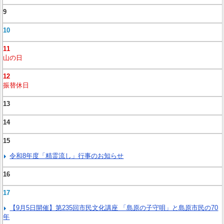
9
10
11
山の日
12
振替休日
13
14
15
令和8年度「精霊流し」行事のお知らせ
16
17
【9月5日開催】第235回市民文化講座 「島原の子守唄」と島原市民の70
年