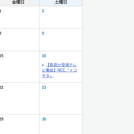
金曜日
土曜日
1
2
8
9
15
16
【島原が登場テレ
ビ番組】NCC『トコ
サタ』
22
23
29
30