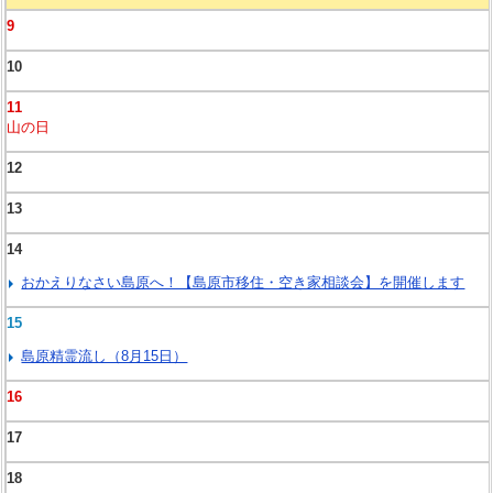
9
10
11
山の日
12
13
14
おかえりなさい島原へ！【島原市移住・空き家相談会】を開催します
15
島原精霊流し（8月15日）
16
17
18