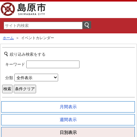
ホーム
＞ イベントカレンダー
絞り込み検索をする
キーワード
分類
月間表示
週間表示
日別表示