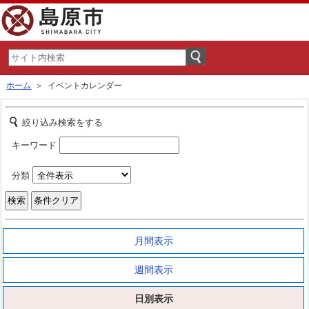
ホーム
＞ イベントカレンダー
絞り込み検索をする
キーワード
分類
月間表示
週間表示
日別表示