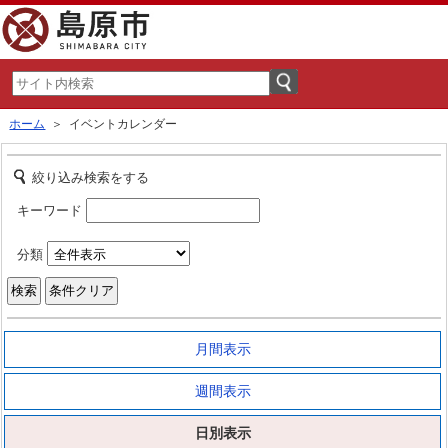
ホーム
＞ イベントカレンダー
絞り込み検索をする
キーワード
分類
月間表示
週間表示
日別表示