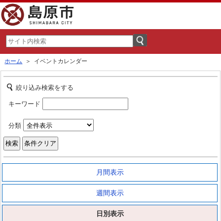
ホーム
＞ イベントカレンダー
絞り込み検索をする
キーワード
分類
月間表示
週間表示
日別表示