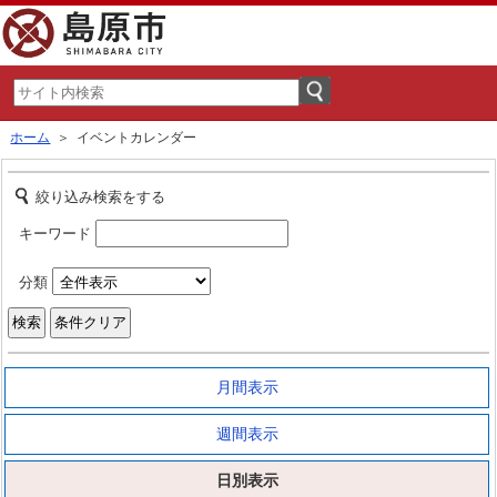
ホーム
＞ イベントカレンダー
絞り込み検索をする
キーワード
分類
月間表示
週間表示
日別表示