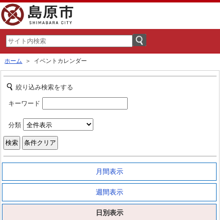
ホーム
＞ イベントカレンダー
絞り込み検索をする
キーワード
分類
月間表示
週間表示
日別表示