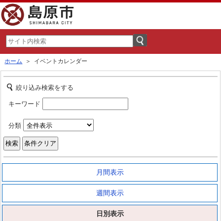
ホーム
＞ イベントカレンダー
絞り込み検索をする
キーワード
分類
月間表示
週間表示
日別表示