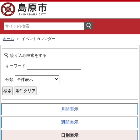
ホーム
＞ イベントカレンダー
絞り込み検索をする
キーワード
分類
月間表示
週間表示
日別表示