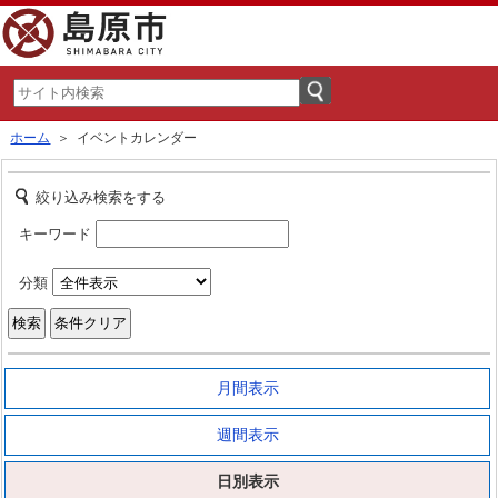
ホーム
＞ イベントカレンダー
絞り込み検索をする
キーワード
分類
月間表示
週間表示
日別表示