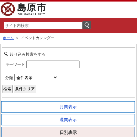
ホーム
＞ イベントカレンダー
絞り込み検索をする
キーワード
分類
月間表示
週間表示
日別表示