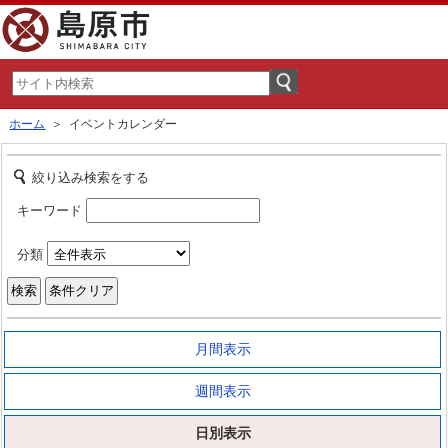
ホーム
＞ イベントカレンダー
絞り込み検索をする
キーワード
分類
月間表示
週間表示
日別表示