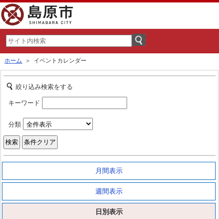
ホーム
＞ イベントカレンダー
絞り込み検索をする
キーワード
分類
月間表示
週間表示
日別表示