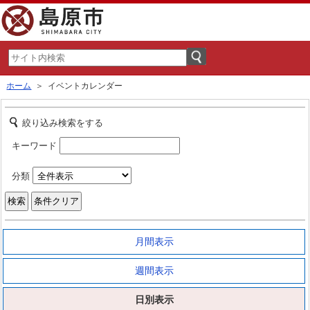
ホーム
＞ イベントカレンダー
絞り込み検索をする
キーワード
分類
月間表示
週間表示
日別表示