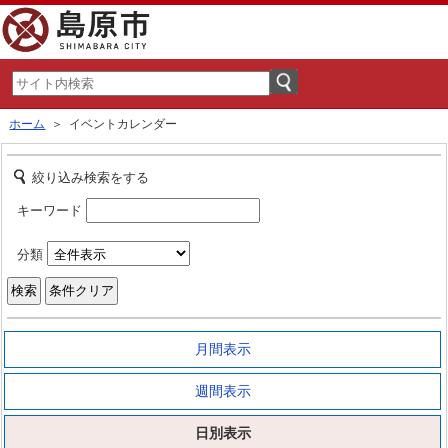
ホーム
＞ イベントカレンダー
絞り込み検索をする
キーワード
分類
月間表示
週間表示
日別表示