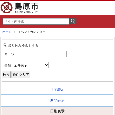
ホーム
＞ イベントカレンダー
絞り込み検索をする
キーワード
分類
月間表示
週間表示
日別表示