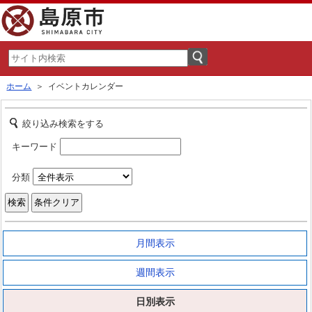
ホーム
＞ イベントカレンダー
絞り込み検索をする
キーワード
分類
月間表示
週間表示
日別表示