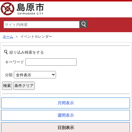
ホーム
＞ イベントカレンダー
絞り込み検索をする
キーワード
分類
月間表示
週間表示
日別表示