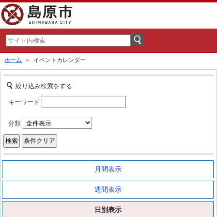
ホーム
＞ イベントカレンダー
絞り込み検索をする
キーワード
分類
月間表示
週間表示
日別表示