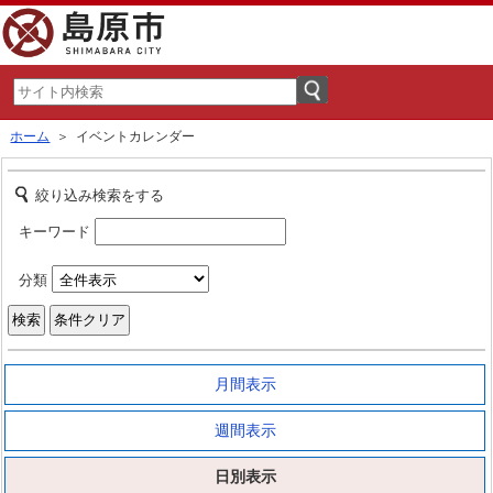
ホーム
＞ イベントカレンダー
絞り込み検索をする
キーワード
分類
月間表示
週間表示
日別表示