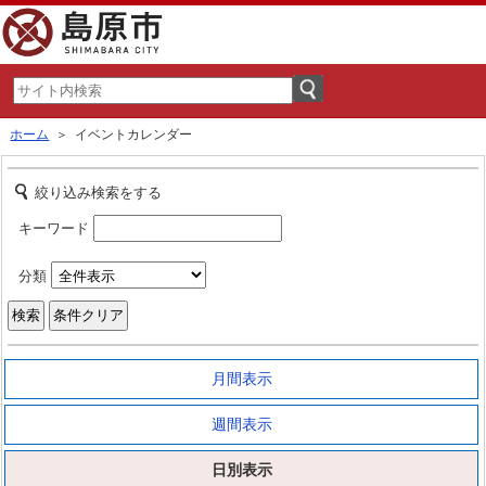
ホーム
＞ イベントカレンダー
絞り込み検索をする
キーワード
分類
月間表示
週間表示
日別表示