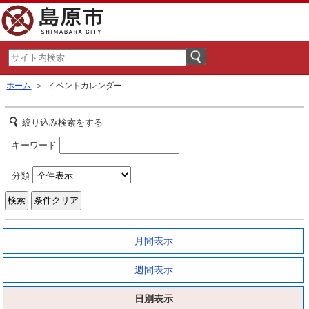
ホーム
＞ イベントカレンダー
絞り込み検索をする
キーワード
分類
月間表示
週間表示
日別表示