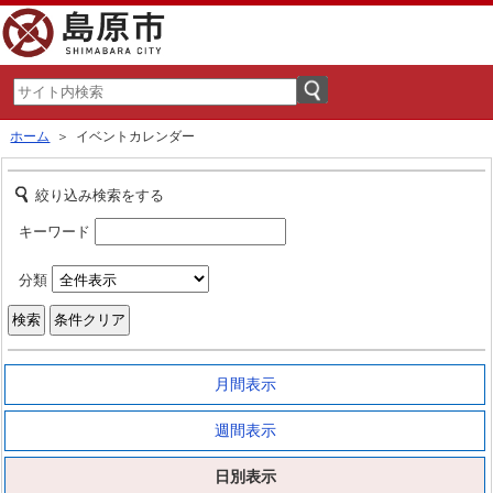
ホーム
＞ イベントカレンダー
絞り込み検索をする
キーワード
分類
月間表示
週間表示
日別表示