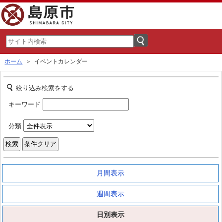
ホーム
＞ イベントカレンダー
絞り込み検索をする
キーワード
分類
月間表示
週間表示
日別表示