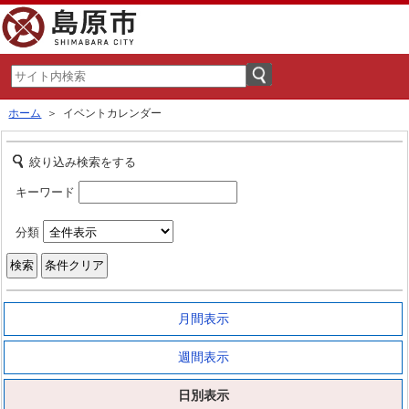
ホーム
＞ イベントカレンダー
絞り込み検索をする
キーワード
分類
月間表示
週間表示
日別表示