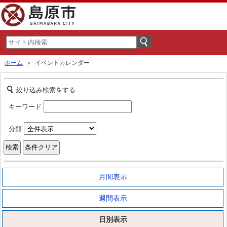
ホーム
＞ イベントカレンダー
絞り込み検索をする
キーワード
分類
月間表示
週間表示
日別表示