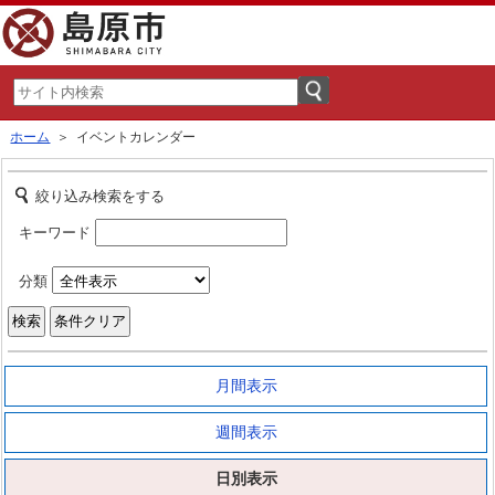
ホーム
＞ イベントカレンダー
絞り込み検索をする
キーワード
分類
月間表示
週間表示
日別表示