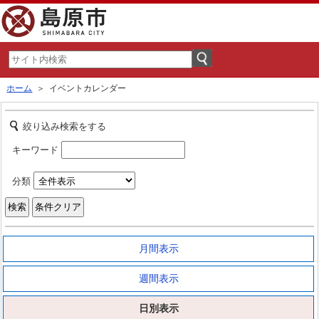
ホーム
＞ イベントカレンダー
絞り込み検索をする
キーワード
分類
月間表示
週間表示
日別表示