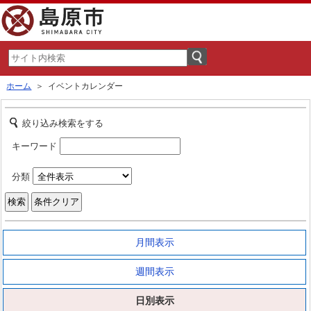
ホーム
＞ イベントカレンダー
絞り込み検索をする
キーワード
分類
月間表示
週間表示
日別表示