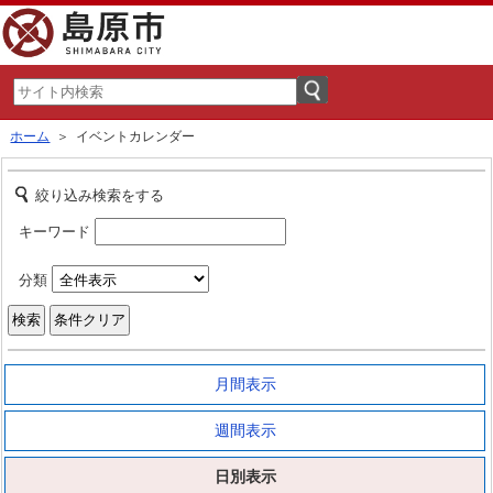
ホーム
＞ イベントカレンダー
絞り込み検索をする
キーワード
分類
月間表示
週間表示
日別表示