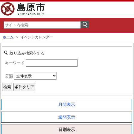
ホーム
＞ イベントカレンダー
絞り込み検索をする
キーワード
分類
月間表示
週間表示
日別表示