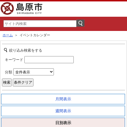
ホーム
＞ イベントカレンダー
絞り込み検索をする
キーワード
分類
月間表示
週間表示
日別表示