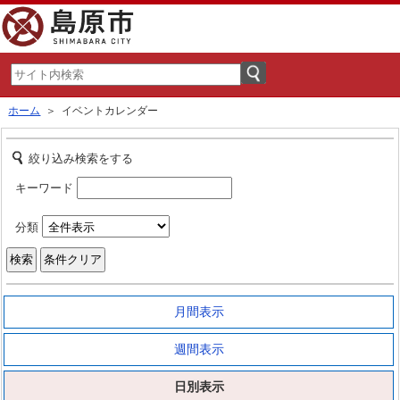
ホーム
＞ イベントカレンダー
絞り込み検索をする
キーワード
分類
月間表示
週間表示
日別表示