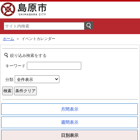
ホーム
＞ イベントカレンダー
絞り込み検索をする
キーワード
分類
月間表示
週間表示
日別表示