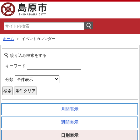
ホーム
＞ イベントカレンダー
絞り込み検索をする
キーワード
分類
月間表示
週間表示
日別表示