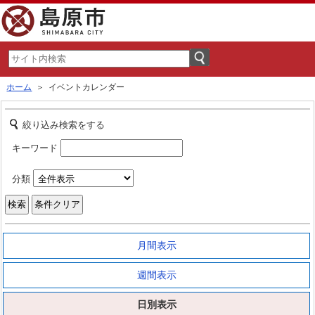
ホーム
＞ イベントカレンダー
絞り込み検索をする
キーワード
分類
月間表示
週間表示
日別表示