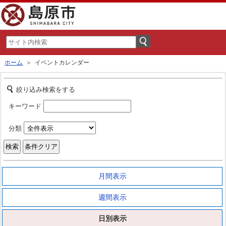
ホーム
＞ イベントカレンダー
絞り込み検索をする
キーワード
分類
月間表示
週間表示
日別表示