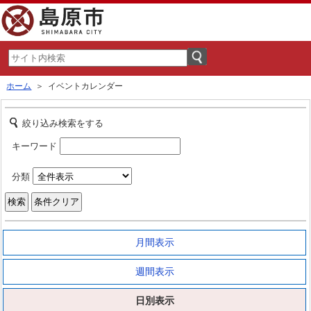
ホーム
＞ イベントカレンダー
絞り込み検索をする
キーワード
分類
月間表示
週間表示
日別表示