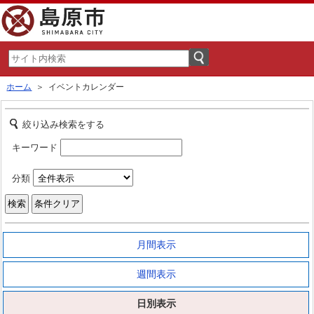
ホーム
＞ イベントカレンダー
絞り込み検索をする
キーワード
分類
月間表示
週間表示
日別表示