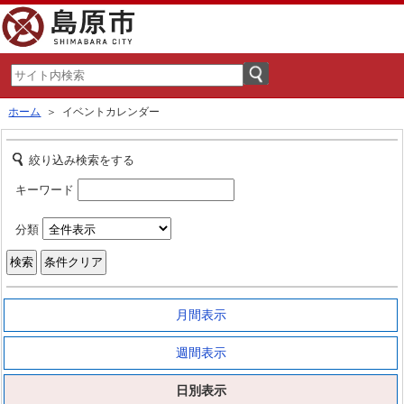
ホーム
＞ イベントカレンダー
絞り込み検索をする
キーワード
分類
月間表示
週間表示
日別表示