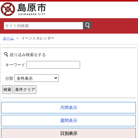
ホーム
＞ イベントカレンダー
絞り込み検索をする
キーワード
分類
月間表示
週間表示
日別表示