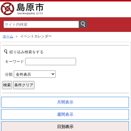
ホーム
＞ イベントカレンダー
絞り込み検索をする
キーワード
分類
月間表示
週間表示
日別表示