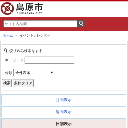
ホーム
＞ イベントカレンダー
絞り込み検索をする
キーワード
分類
月間表示
週間表示
日別表示