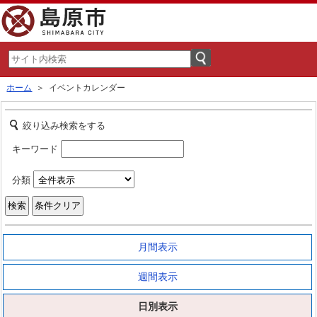
ホーム
＞ イベントカレンダー
絞り込み検索をする
キーワード
分類
月間表示
週間表示
日別表示