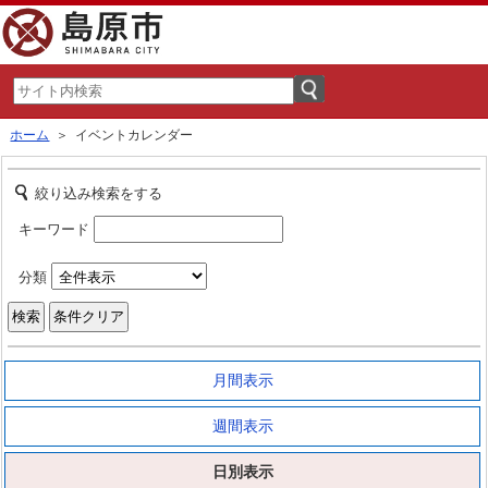
ホーム
＞ イベントカレンダー
絞り込み検索をする
キーワード
分類
月間表示
週間表示
日別表示