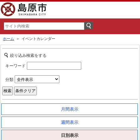
ホーム
＞ イベントカレンダー
絞り込み検索をする
キーワード
分類
月間表示
週間表示
日別表示